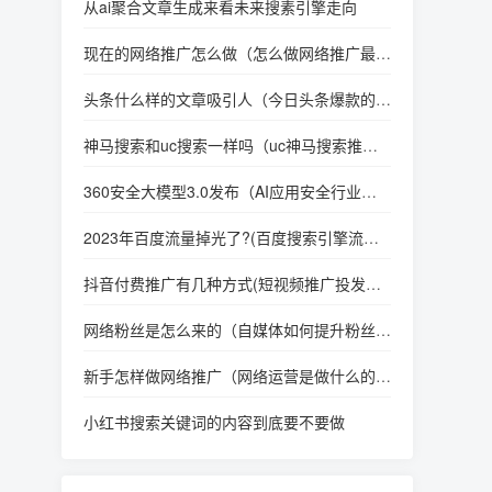
从ai聚合文章生成来看未来搜素引擎走向
现在的网络推广怎么做（怎么做网络推广最有
效）
头条什么样的文章吸引人（今日头条爆款的文
章推荐一下）
神马搜索和uc搜索一样吗（uc神马搜索推广
怎么样）
360安全大模型3.0发布（AI应用安全行业大
模型）
2023年百度流量掉光了?(百度搜索引擎流量
都去哪里了)
抖音付费推广有几种方式(短视频推广投发平
台运营方案)
网络粉丝是怎么来的（自媒体如何提升粉丝数
量）
新手怎样做网络推广（网络运营是做什么的工
作）
小红书搜索关键词的内容到底要不要做